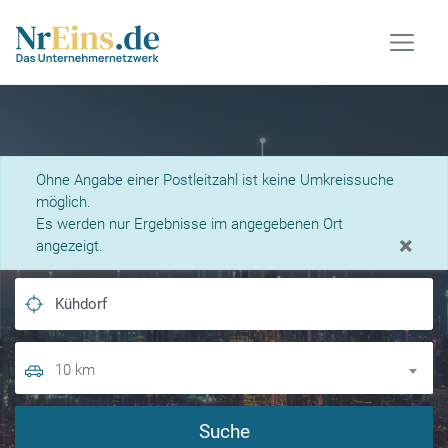
Was suchen Sie?
Ohne Angabe einer Postleitzahl ist keine Umkreissuche
möglich.
Es werden nur Ergebnisse im angegebenen Ort
×
angezeigt.
10 km
Suche