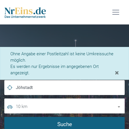
Was suchen Sie?
Ohne Angabe einer Postleitzahl ist keine Umkreissuche
möglich.
Es werden nur Ergebnisse im angegebenen Ort
×
angezeigt.
10 km
Suche