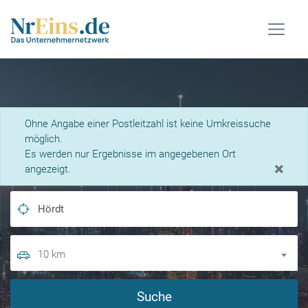
Was suchen Sie?
Ohne Angabe einer Postleitzahl ist keine Umkreissuche
möglich.
Es werden nur Ergebnisse im angegebenen Ort
×
angezeigt.
10 km
Suche