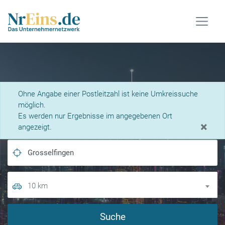
Was suchen Sie?
Ohne Angabe einer Postleitzahl ist keine Umkreissuche
möglich.
Es werden nur Ergebnisse im angegebenen Ort
×
angezeigt.
10 km
Suche