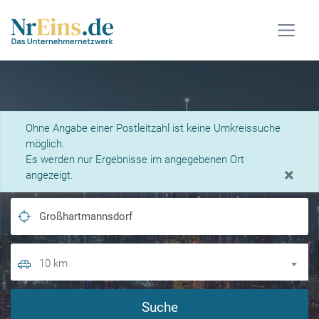
Was suchen Sie?
Ohne Angabe einer Postleitzahl ist keine Umkreissuche
möglich.
Es werden nur Ergebnisse im angegebenen Ort
×
angezeigt.
10 km
Suche