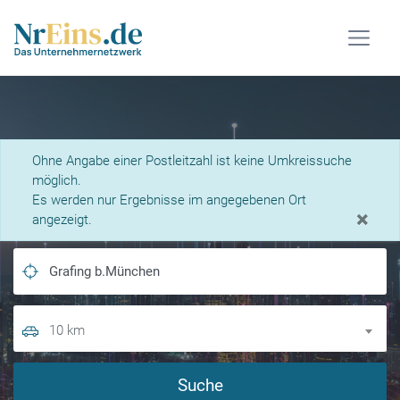
Was suchen Sie?
Ohne Angabe einer Postleitzahl ist keine Umkreissuche
möglich.
Es werden nur Ergebnisse im angegebenen Ort
×
angezeigt.
10 km
Suche