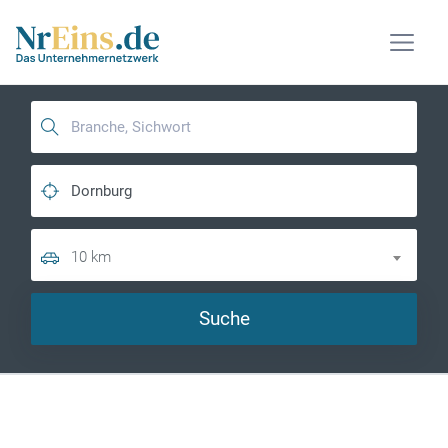
10 km
Suche