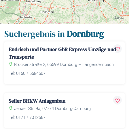
Leaflet
| Map data ©
OpenStreetMap
contributors,
CC-BY-SA
Suchergebnis in
Dornburg
Endrisch und Partner GbR Express Umzüge und
Transporte
Brückenstraße 2, 65599 Dornburg – Langendernbach
Tel: 0160 / 5684607
Seiler BHKW Anlagenbau
Jenaer Str. 9a, 07774 Dornburg-Camburg
Tel: 0171 / 7013567