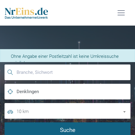
Was suchen Sie?
Ohne Angabe einer Postleitzahl ist keine Umkreissuche
möglich.
Es werden nur Ergebnisse im angegebenen Ort
×
angezeigt.
10 km
Suche