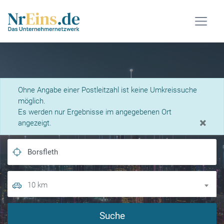
Was suchen Sie?
Ohne Angabe einer Postleitzahl ist keine Umkreissuche
möglich.
Es werden nur Ergebnisse im angegebenen Ort
×
angezeigt.
10 km
Suche