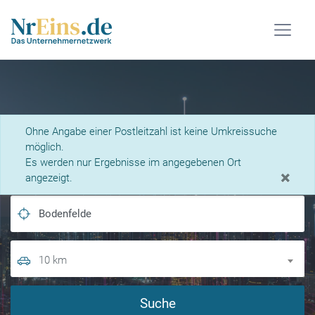
Was suchen Sie?
Ohne Angabe einer Postleitzahl ist keine Umkreissuche
möglich.
Es werden nur Ergebnisse im angegebenen Ort
×
angezeigt.
10 km
Suche