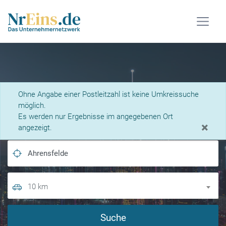
Was suchen Sie?
Ohne Angabe einer Postleitzahl ist keine Umkreissuche
möglich.
Es werden nur Ergebnisse im angegebenen Ort
×
angezeigt.
10 km
Suche