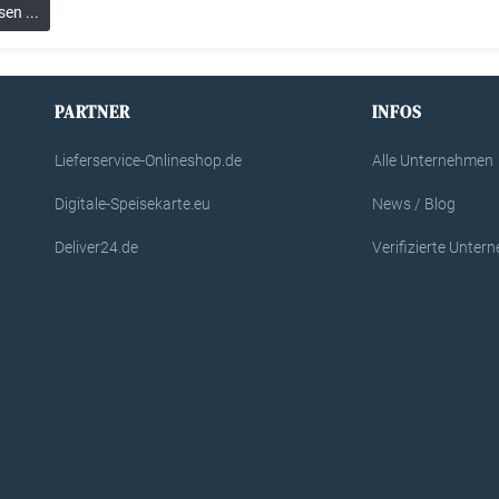
sen ...
PARTNER
INFOS
Lieferservice-Onlineshop.de
Alle Unternehmen
Digitale-Speisekarte.eu
News / Blog
Deliver24.de
Verifizierte Unte