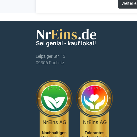
Weiterle
Leipziger Str. 13
09306 Rochlitz