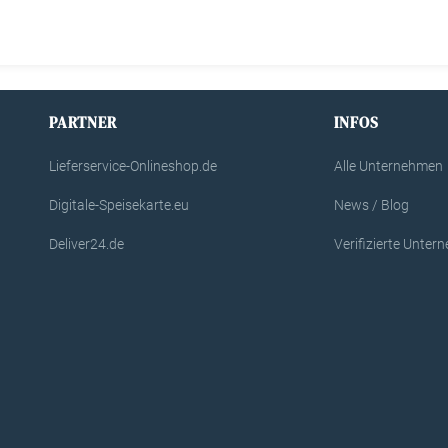
PARTNER
INFOS
Lieferservice-Onlineshop.de
Alle Unternehmen
Digitale-Speisekarte.eu
News / Blog
Deliver24.de
Verifizierte Unte