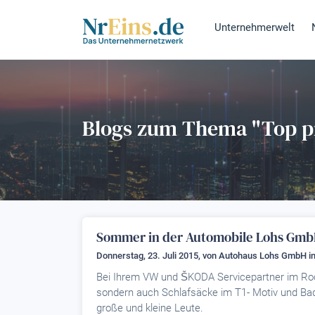
Unternehmerwelt
Blogs zum Thema "Top p
Sommer in der Automobile Lohs Gmb
Donnerstag, 23. Juli 2015, von
Autohaus Lohs GmbH
in
Bei Ihrem VW und ŠKODA Servicepartner im Roch
sondern auch Schlafsäcke im T1- Motiv und Bad
große und kleine Leute.