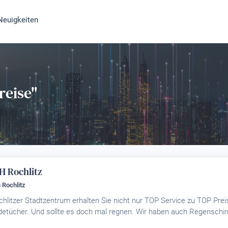
Neuigkeiten
reise"
H Rochlitz
 Rochlitz
litzer Stadtzentrum erhalten Sie nicht nur TOP Service zu TOP Prei
etücher. Und sollte es doch mal regnen. Wir haben auch Regenschir