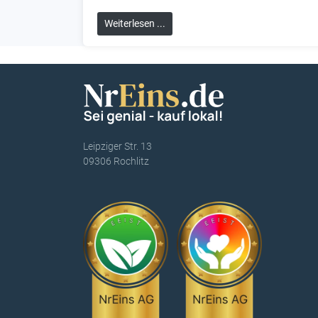
Weiterlesen ...
Leipziger Str. 13
09306 Rochlitz