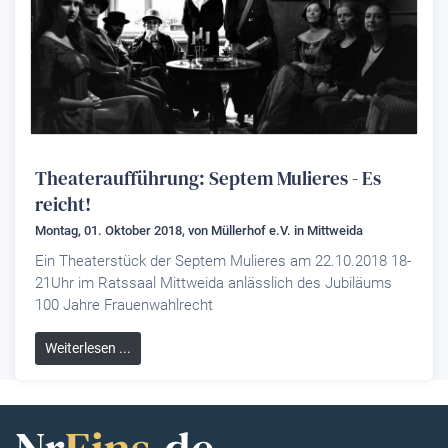
Theateraufführung: Septem Mulieres - Es
reicht!
Montag, 01. Oktober 2018, von
Müllerhof e.V.
in Mittweida
Ein Theaterstück der Septem Mulieres am 22.10.2018 18-
21Uhr im Ratssaal Mittweida anlässlich des Jubiläums
100 Jahre Frauenwahlrecht
Weiterlesen ...