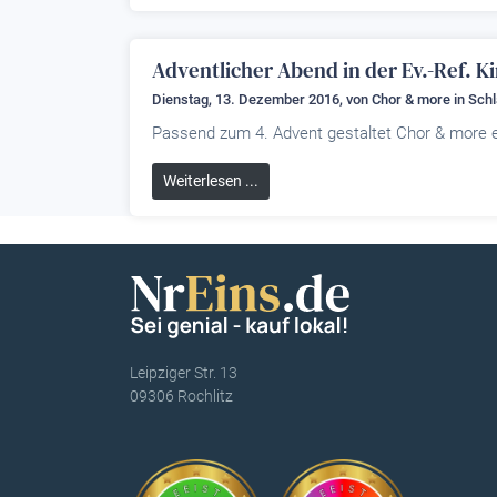
Adventlicher Abend in der Ev.-Ref. K
Dienstag, 13. Dezember 2016, von
Chor & more
in Sch
Passend zum 4. Advent gestaltet Chor & more ei
Weiterlesen ...
Leipziger Str. 13
09306 Rochlitz