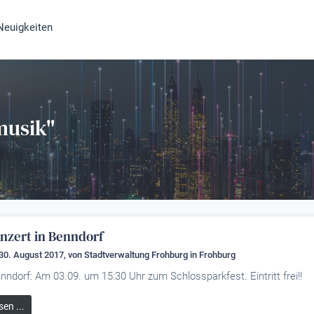
Neuigkeiten
musik"
nzert in Benndorf
30. August 2017, von
Stadtverwaltung Frohburg
in Frohburg
nndorf: Am 03.09. um 15:30 Uhr zum Schlossparkfest. Eintritt frei!!
sen ...