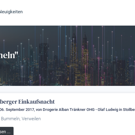
Neuigkeiten
eln"
llberger Einkaufsnacht
 06. September 2017, von
Drogerie Alban Tränkner OHG - Olaf Ludwig
in Stollbe
 Bummeln, Verweilen
sen ...