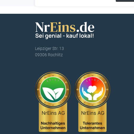
Leipziger Str. 13
09306 Rochlitz