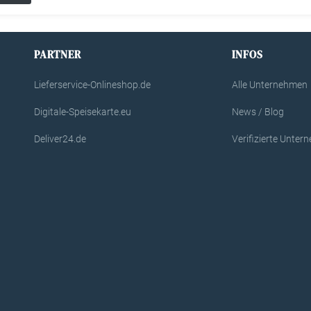
PARTNER
INFOS
Lieferservice-Onlineshop.de
Alle Unternehmen
Digitale-Speisekarte.eu
News / Blog
Deliver24.de
Verifizierte Unte