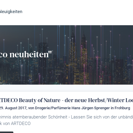
Neuigkeiten
co neuheiten"
TDECO Beauty of Nature - der neue Herbst/Winter Lo
29. August 2017, von
Drogerie/Parfümerie Hans Jürgen Sprenger
in Frohburg
imnis atemberaubender Schönheit - Lassen Sie sich von der unbändig
ok von ARTDECO