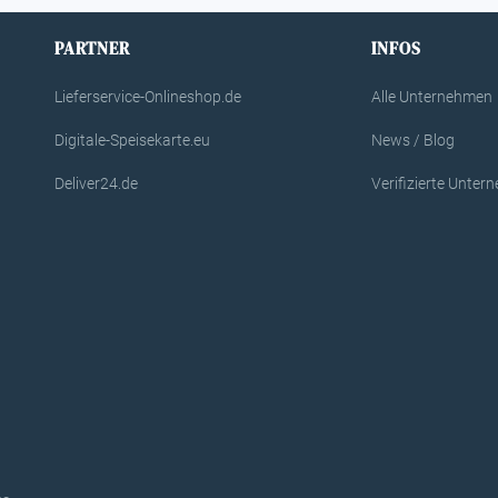
PARTNER
INFOS
Lieferservice-Onlineshop.de
Alle Unternehmen
Digitale-Speisekarte.eu
News / Blog
Deliver24.de
Verifizierte Unte