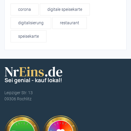
corona
digitale speisekarte
digitalisierung
restaurant
speisekarte
Leipziger Str. 13
09306 Rochlitz