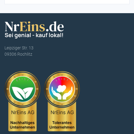
Leipziger Str. 13
09306 Rochlitz