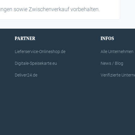
rungen sowie Zwischenverkauf vorbehalten.
PARTNER
INFOS
Lieferservice-Onlineshop.de
Alle Unternehmen
Digitale-Speisekarte.eu
News / Blog
Deliver24.de
Verifizierte Unte