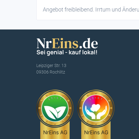
Angebot freibleibend. Irrtum und Ände
Leipziger Str. 13
09306 Rochlitz