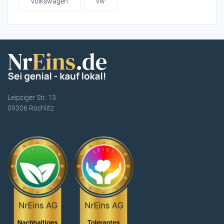
volkswagen
vw
Leipziger Str. 13
09306 Rochlitz