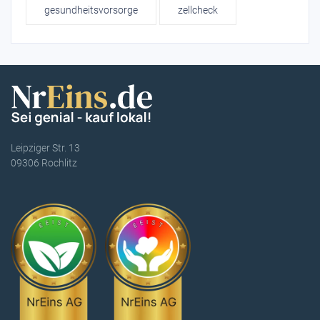
gesundheitsvorsorge
zellcheck
Leipziger Str. 13
09306 Rochlitz