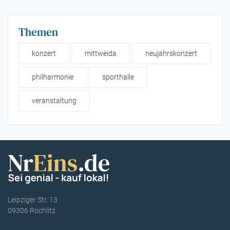
Themen
konzert
mittweida
neujahrskonzert
philharmonie
sporthalle
veranstaltung
Leipziger Str. 13
09306 Rochlitz