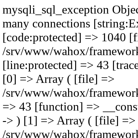
mysqli_sql_exception Objec
many connections [string:E
[code:protected] => 1040 [f
/srv/www/wahox/framework
[line:protected] => 43 [trac
[0] => Array ( [file] =>
/srv/www/wahox/framework/
=> 43 [function] => __const
-> ) [1] => Array ( [file] =>
/srv/www/wahox/framework/