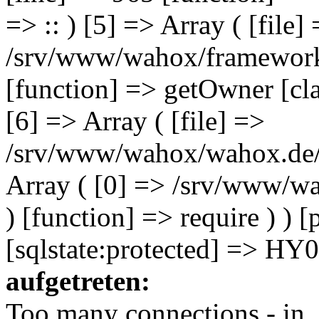
=> :: ) [5] => Array ( [file]
/srv/www/wahox/framework/l
[function] => getOwner [cla
[6] => Array ( [file] =>
/srv/www/wahox/wahox.de/i
Array ( [0] => /srv/www/wa
) [function] => require ) ) 
[sqlstate:protected] => HY
aufgetreten:
Too many connections - in