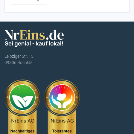
Leipziger Str. 13
09306 Rochlitz