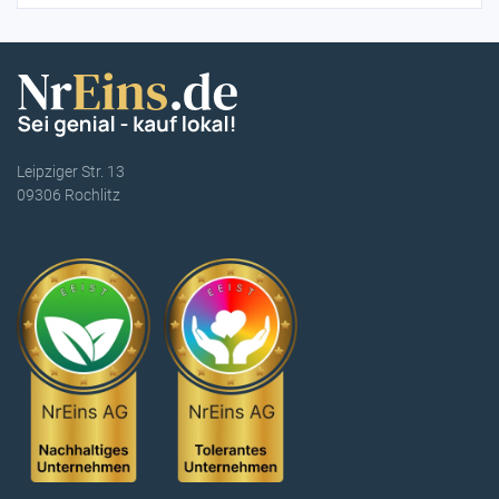
Leipziger Str. 13
09306 Rochlitz