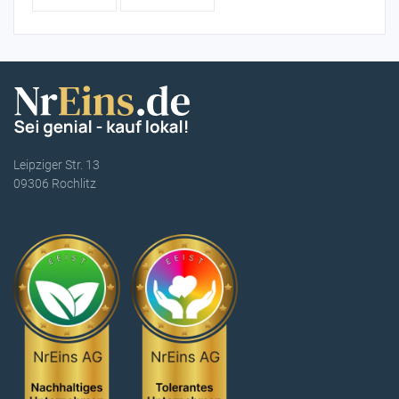
Leipziger Str. 13
09306 Rochlitz