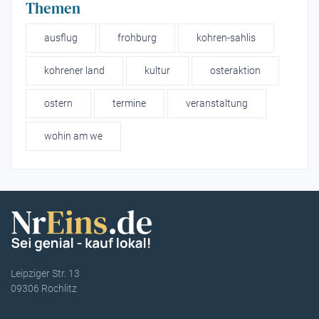
Themen
ausflug
frohburg
kohren-sahlis
kohrener land
kultur
osteraktion
ostern
termine
veranstaltung
wohin am we
Leipziger Str. 13
09306 Rochlitz