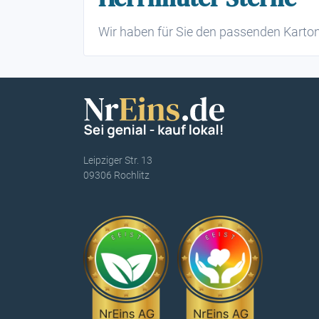
Wir haben für Sie den passenden Karto
Leipziger Str. 13
09306 Rochlitz