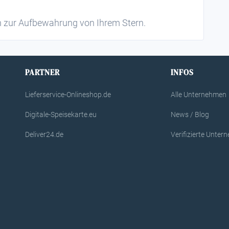
n zur Aufbewahrung von Ihrem Stern.
PARTNER
INFOS
Lieferservice-Onlineshop.de
Alle Unternehmen
Digitale-Speisekarte.eu
News / Blog
Deliver24.de
Verifizierte Unte