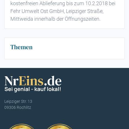
kostenfreien Ablieferung bis zum 10.2.2018 bei
Fehr Umwelt Ost GmbH, Leipziger Straße,
Mittweida innerhalb der Öffnungszeiten.
Themen
Leipziger Str. 13
09306 Rochlitz