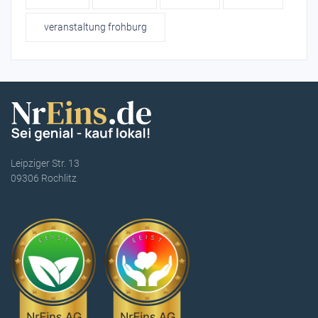
veranstaltung frohburg
Leipziger Str. 13
09306 Rochlitz