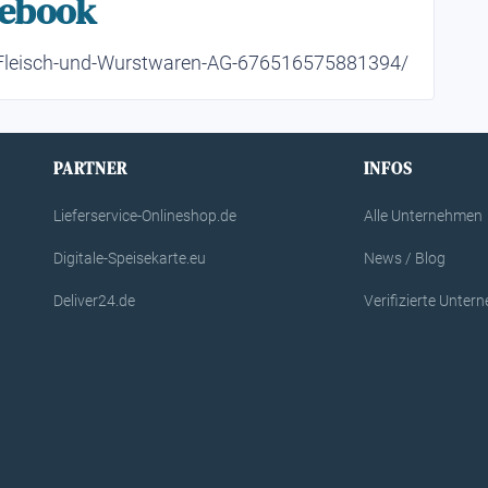
cebook
-Fleisch-und-Wurstwaren-AG-676516575881394/
PARTNER
INFOS
Lieferservice-Onlineshop.de
Alle Unternehmen
Digitale-Speisekarte.eu
News / Blog
Deliver24.de
Verifizierte Unte