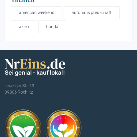
american weekend
autohaus preuschaft
axien
honda
Leipziger Str. 13
09306 Rochlitz