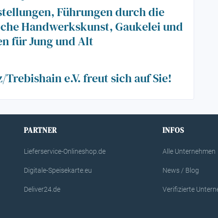
stellungen, Führungen durch die
liche Handwerkskunst, Gaukelei und
n für Jung und Alt
Trebishain e.V. freut sich auf Sie!
PARTNER
INFOS
Lieferservice-Onlineshop.de
Alle Unternehmen
Digitale-Speisekarte.eu
News / Blog
Deliver24.de
Verifizierte Unte