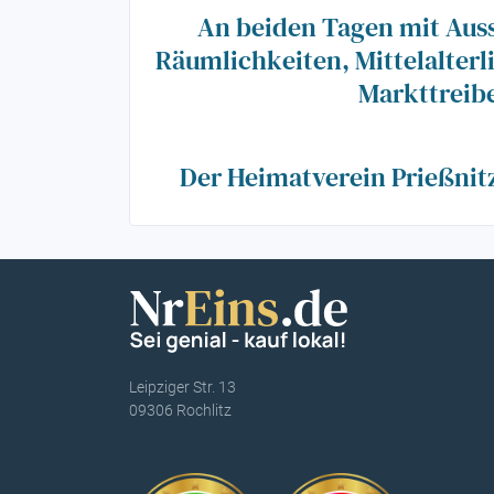
An beiden Tagen mit Aus
Räumlichkeiten, Mittelalter
Markttreibe
Der Heimatverein Prießnitz/
Leipziger Str. 13
09306 Rochlitz