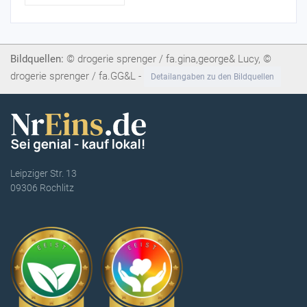
Bildquellen:
© drogerie sprenger / fa.gina,george& Lucy, ©
drogerie sprenger / fa.GG&L -
Detailangaben zu den Bildquellen
Leipziger Str. 13
09306 Rochlitz