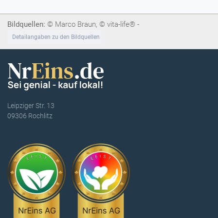
Bildquellen:
© Marco Braun, © vita-life® -
Detailangaben zu den Bildquellen
Leipziger Str. 13
09306 Rochlitz