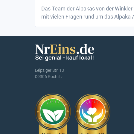
Das Team der Alpakas von der Winkler-
mit vielen Fragen rund um das Alpaka 
Leipziger Str. 13
09306 Rochlitz