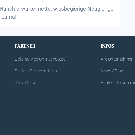
Ranch erwartet nette, wissbegierige Neugierige
/ Lama!
PARTNER
INFOS
Lieferservice-Onlineshop.de
Alle Unternehmen
Digitale-Speisekarte.eu
News / Blog
Deliver24.de
Verifizierte Unte