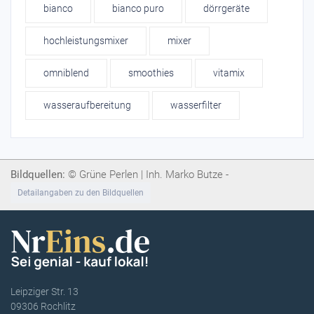
bianco
bianco puro
dörrgeräte
hochleistungsmixer
mixer
omniblend
smoothies
vitamix
wasseraufbereitung
wasserfilter
Bildquellen:
© Grüne Perlen | Inh. Marko Butze -
Detailangaben zu den Bildquellen
Leipziger Str. 13
09306 Rochlitz